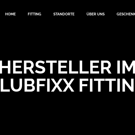
HOME
FITTING
STANDORTE
ÜBER UNS
GESCHEN
HERSTELLER I
LUBFIXX FITTI