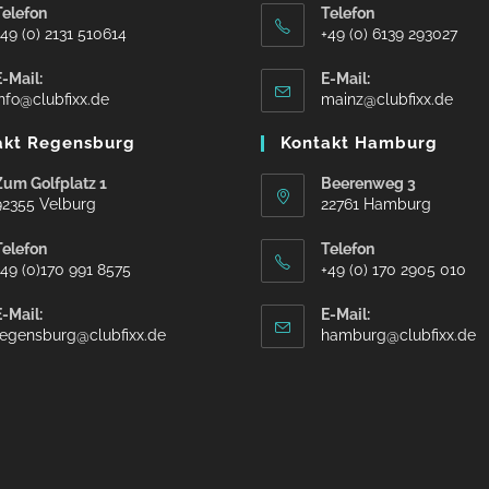
Telefon
Telefon
+49 (0) 2131 510614
+49 (0) 6139 293027
E-Mail:
E-Mail:
info@clubfixx.de
mainz@clubfixx.de
akt Regensburg
Kontakt Hamburg
Zum Golfplatz 1
Beerenweg 3
92355 Velburg
22761 Hamburg
Telefon
Telefon
+49 (0)170 991 8575
+49 (0) 170 2905 010
E-Mail:
E-Mail:
regensburg@clubfixx.de
hamburg@clubfixx.de